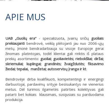
APIE MUS
UAB „Guolių era“
- specializuota, įvairių sričių
guoliais
prekiaujanti
bendrovė, veiklą plėtojanti jau nuo 2006-ųjų
metų. Įmonė bendradarbiauja su visoje Europoje gerai
žinomais platintojais, todėl klientai gali rinktis iš plataus
prekių asortimento:
guoliai; guoliavietės; riebokšliai; diržai;
skriemuliai; kuplingai; grandinės; žvaigždutės; fiksavimo
žiedai; tepalai, manžetai; autoservisų įranga ir kt
.
Bendrovėje dirba kvalifikuoti, kompetentingi ir energingi
darbuotojai, pardavimų srityje besisukantys ne vienerius
metus. Dėl turimos ilgametės patirties kolektyvas gali
patarti bet kokiais klausimais, susijusiais su parduodama
produkcija.