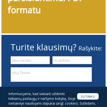
formatu
Turite klausimų?
Rašykite:
Susipažinau ir sutinku su
Informuojame, kad siekiant užtikrinti
Privatumo politika
SUTINKU
teikiamų paslaugų ir naršymo kokybę, šioje
svetainėje naudojami slapukai (angl. cookies). Sutikdami,