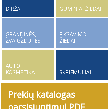
DIRŽAI
GUMINIAI ŽIEDAI
GRANDINĖS,
FIKSAVIMO
ŽVAIGŽDUTĖS
ŽIEDAI
AUTO
KOSMETIKA
SKRIEMULIAI
Prekių katalogas
parsisiuntimui PDF