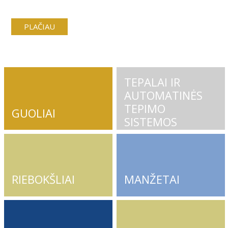
PLAČIAU
TEPALAI IR
AUTOMATINĖS
TEPIMO
GUOLIAI
SISTEMOS
RIEBOKŠLIAI
MANŽETAI