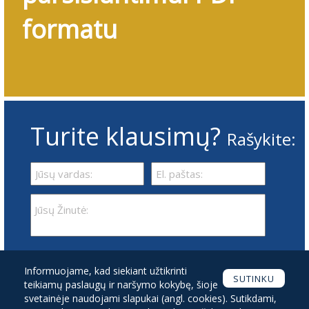
formatu
Turite klausimų?
Rašykite:
Susipažinau ir sutinku su
Informuojame, kad siekiant užtikrinti
Privatumo politika
SUTINKU
teikiamų paslaugų ir naršymo kokybę, šioje
svetainėje naudojami slapukai (angl. cookies). Sutikdami,