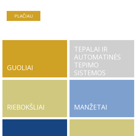
PLAČIAU
TEPALAI IR
AUTOMATINĖS
TEPIMO
GUOLIAI
SISTEMOS
RIEBOKŠLIAI
MANŽETAI